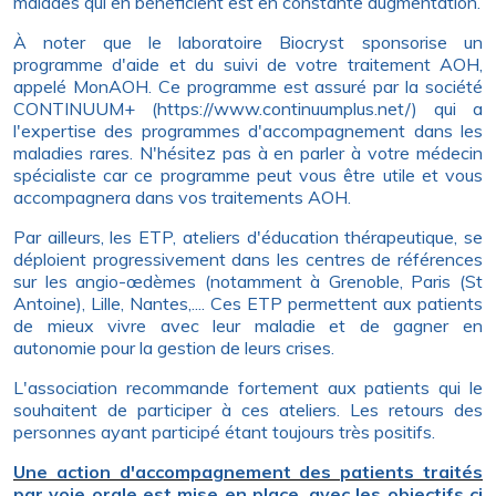
malades qui en bénéficient est en constante augmentation.
À noter que le laboratoire Biocryst sponsorise un
programme d'aide et du suivi de votre traitement AOH,
appelé MonAOH. Ce programme est assuré par la société
CONTINUUM+ (https://www.continuumplus.net/) qui a
l'expertise des programmes d'accompagnement dans les
maladies rares. N'hésitez pas à en parler à votre médecin
spécialiste car ce programme peut vous être utile et vous
accompagnera dans vos traitements AOH.
Par ailleurs, les ETP, ateliers d'éducation thérapeutique, se
déploient progressivement dans les centres de références
sur les angio-œdèmes (notamment à Grenoble, Paris (St
Antoine), Lille, Nantes,.... Ces ETP permettent aux patients
de mieux vivre avec leur maladie et de gagner en
autonomie pour la gestion de leurs crises.
L'association recommande fortement aux patients qui le
souhaitent de participer à ces ateliers. Les retours des
personnes ayant participé étant toujours très positifs.
Une action d'accompagnement des patients traités
par voie orale est mise en place, avec les objectifs ci