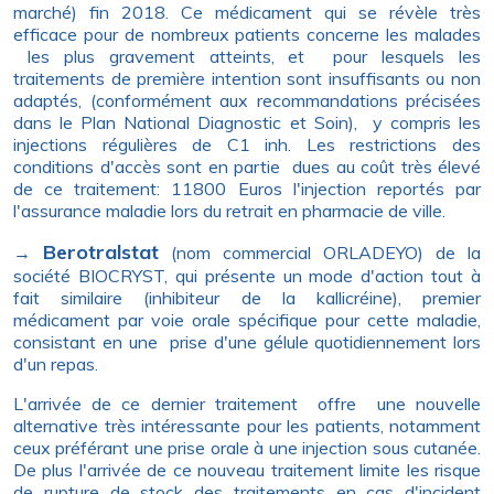
marché) fin 2018. Ce médicament qui se révèle très
efficace pour de nombreux patients concerne les malades
les plus gravement atteints, et pour lesquels les
traitements de première intention sont insuffisants ou non
adaptés, (conformément aux recommandations précisées
dans le Plan National Diagnostic et Soin), y compris les
injections régulières de C1 inh. Les restrictions des
conditions d'accès sont en partie dues au coût très élevé
de ce traitement: 11800 Euros l'injection reportés par
l'assurance maladie lors du retrait en pharmacie de ville.
Berotralstat
→
(nom commercial ORLADEYO) de la
société BIOCRYST, qui présente un mode d'action tout à
fait similaire (inhibiteur de la kallicréine), premier
médicament par voie orale spécifique pour cette maladie,
consistant en une prise d'une gélule quotidiennement lors
d'un repas.
L'arrivée de ce dernier traitement offre une nouvelle
alternative très intéressante pour les patients, notamment
ceux préférant une prise orale à une injection sous cutanée.
De plus l'arrivée de ce nouveau traitement limite les risque
de rupture de stock des traitements en cas d'incident