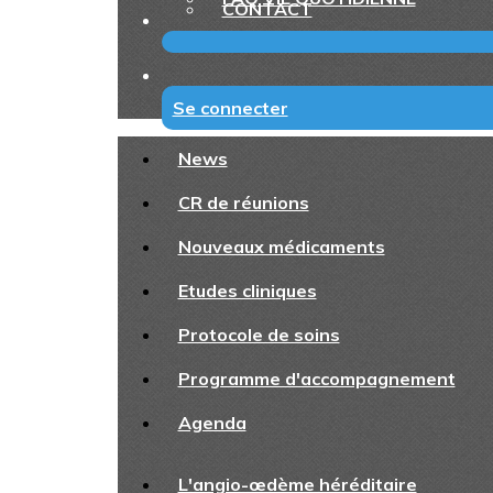
CONTACT
Se connecter
News
CR de réunions
Nouveaux médicaments
Etudes cliniques
Protocole de soins
Programme d'accompagnement
Agenda
L'angio-œdème héréditaire