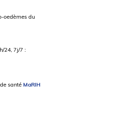
gio-oedèmes du
/24, 7j/7 :
e de santé
MaRIH