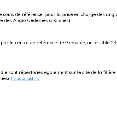
de soins de référence pour la prise en charge des an
e des Angio Oedemes à Kinines)
ar le centre de référence de Grenoble, accessible 24h
ie sont répertoriés également sur le site de la filièr
ques
)
https://marih.fr/
ur le lien:
MaRIH.fr