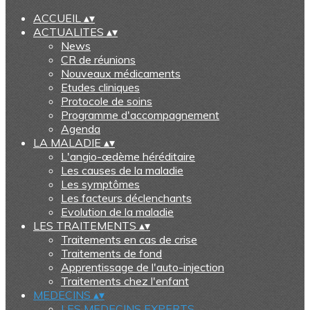
ACCUEIL
▴
▾
ACTUALITES
▴
▾
News
CR de réunions
Nouveaux médicaments
Etudes cliniques
Protocole de soins
Programme d'accompagnement
Agenda
LA MALADIE
▴
▾
L'angio-œdème héréditaire
Les causes de la maladie
Les symptômes
Les facteurs déclenchants
Evolution de la maladie
LES TRAITEMENTS
▴
▾
Traitements en cas de crise
Traitements de fond
Apprentissage de l'auto-injection
Traitements chez l'enfant
MEDECINS
▴
▾
LES MEDECINS EXPERTS