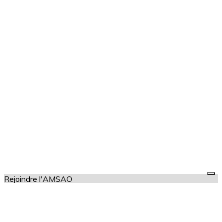
Rejoindre l'AMSAO
Je m'abonne à la newsletter
OK