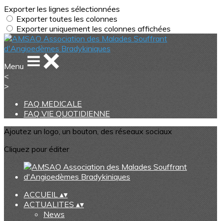
Exporter les lignes sélectionnées
Exporter toutes les colonnes
Exporter uniquement les colonnes affichées
Menu
<
>
FAQ MEDICALE
FAQ VIE QUOTIDIENNE
Ajoutez un logo, un bouton, des réseaux sociaux
Cliquez pour éditer
ACCUEIL
▴
▾
ACTUALITES
▴
▾
News