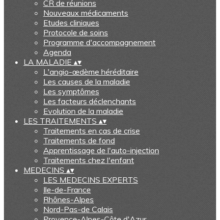
CR de réunions
Nouveaux médicaments
Etudes cliniques
Protocole de soins
Programme d'accompagnement
Agenda
LA MALADIE
▴
▾
L'angio-œdème héréditaire
Les causes de la maladie
Les symptômes
Les facteurs déclenchants
Evolution de la maladie
LES TRAITEMENTS
▴
▾
Traitements en cas de crise
Traitements de fond
Apprentissage de l'auto-injection
Traitements chez l'enfant
MEDECINS
▴
▾
LES MEDECINS EXPERTS
Ile-de-France
Rhônes-Alpes
Nord-Pas-de Calais
Provence-Alpes-Côte d'Azur