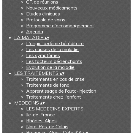
CR de réunions
Nouveaux médicaments
Etudes cliniques
Protocole de soins
Programme d'accompagnement
Agenda
LA MALADIE
▴
▾
L'angio-œdème héréditaire
Les causes de la maladie
Les symptômes
Les facteurs déclenchants
Evolution de la maladie
LES TRAITEMENTS
▴
▾
Traitements en cas de crise
Traitements de fond
Apprentissage de l'auto-injection
Traitements chez l'enfant
MEDECINS
▴
▾
LES MEDECINS EXPERTS
Ile-de-France
Rhônes-Alpes
Nord-Pas-de Calais
Provence-Alpes-Côte d'Azur