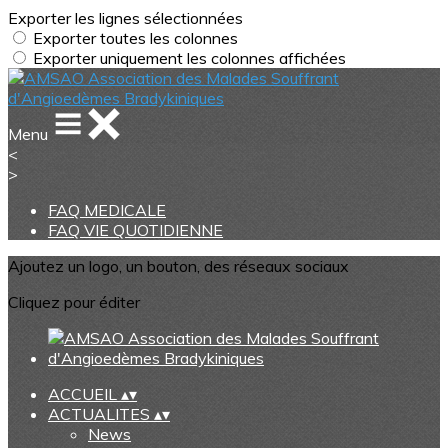
Exporter les lignes sélectionnées
Exporter toutes les colonnes
Exporter uniquement les colonnes affichées
Menu
<
>
FAQ MEDICALE
FAQ VIE QUOTIDIENNE
Ajoutez un logo, un bouton, des réseaux sociaux
Cliquez pour éditer
ACCUEIL
▴
▾
ACTUALITES
▴
▾
News